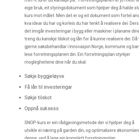
min?», lurer du kanskje på… Forretningsplanen er jo mest til
eige bruk, eit styringsdokument som hjelper deg å halde st
kurs mot målet. Men det er og eit dokument som fortel an
kva idear du har og korleis du har tenkt å realisere dei. De
det inngår investeringar i bygg eller maskiner i planane dine
treng du kanskje tilskot og lån for å kunne realisere dei. Då v
gjerne saksbehandlar i Innovasjon Norge, kommune og ba
lese forretningsplanen din. Ein forretningsplan styrkjer
moglegheitene dine når du skal:
Søkje byggjeløyve
Få lån til investeringar
Søkje tilskot
Oppnå suksess
SNOP-kurs er ein rådgjevingsmetode der vi hjelper deg å
utvikle ei næring på garden din, og optimalisere økonomien 
denne, ved å lage ein komplett forretningsplan.