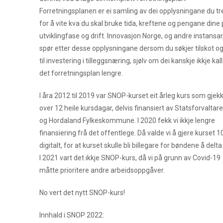
Forretningsplanen er ei samling av dei opplysningane du t
for å vite kva du skal bruke tida, kreftene og pengane dine p
utviklingfase og drift. Innovasjon Norge, og andre instansar
spør etter desse opplysningane dersom du søkjer tilskot og
til investering i tilleggsnæring, sjølv om dei kanskje ikkje kal
det forretningsplan lengre.
I åra 2012 til 2019 var SNOP-kurset eit årleg kurs som gjek
over 12 heile kursdagar, delvis finansiert av Statsforvaltar
og Hordaland Fylkeskommune. I 2020 fekk vi ikkje lengre
finansiering frå det offentlege. Då valde vi å gjere kurset 
digitalt, for at kurset skulle bli billegare for bøndene å delta
I 2021 vart det ikkje SNOP-kurs, då vi på grunn av Covid-19
måtte prioritere andre arbeidsoppgåver.
No vert det nytt SNOP-kurs!
Innhald i SNOP 2022: