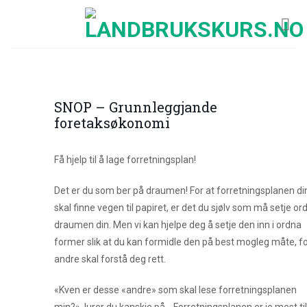
Skip
to
content
SNOP – Grunnleggjande
foretaksøkonomi
Få hjelp til å lage forretningsplan!
Det er du som ber på draumen! For at forretningsplanen di
skal finne vegen til papiret, er det du sjølv som må setje or
draumen din. Men vi kan hjelpe deg å setje den inn i ordna
former slik at du kan formidle den på best mogleg måte, fo
andre skal forstå deg rett.
«Kven er desse «andre» som skal lese forretningsplanen