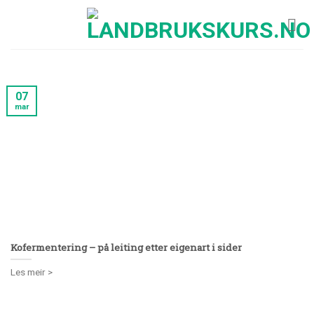
Skip
to
content
07
mar
Kofermentering – på leiting etter eigenart i sider
Les meir >